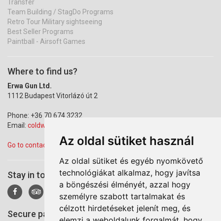
Transfer
Team Building / StagDo Programs
Retro Tour Military sightseeing
Best Seller Programs
Paintball - Airsoft Games
Where to find us?
Erwa Gun Ltd.
1112 Budapest Vitorlázó út 2
Phone: +36 70 674 3232
Email:
coldwarparkbudapest@gmail.com
Az oldal sütiket használ
Go to contact page
Az oldal sütiket és egyéb nyomkövető
technológiákat alkalmaz, hogy javítsa
Stay in touch!
a böngészési élményét, azzal hogy
személyre szabott tartalmakat és
célzott hirdetéseket jelenít meg, és
Secure payment via Barion
elemzi a weboldalunk forgalmát, hogy