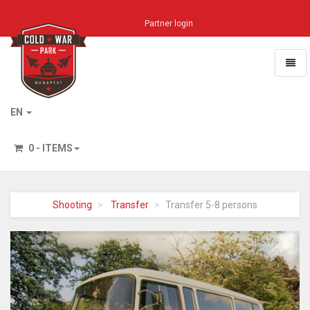
Partner login
Toggl
naviga
Home
EN
0 - ITEMS
Shooting
Transfer
Transfer 5-8 persons