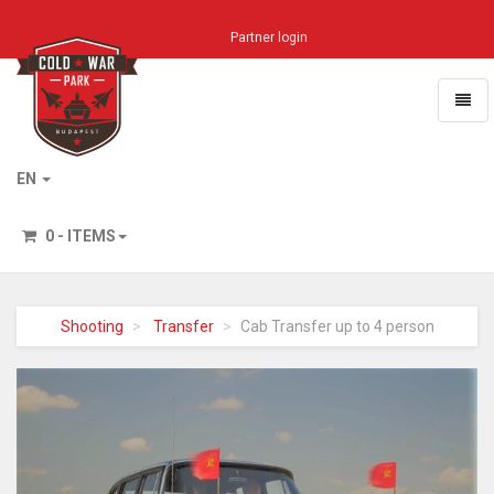
Partner login
Toggl
naviga
Home
EN
0 - ITEMS
Shooting
Transfer
Cab Transfer up to 4 person