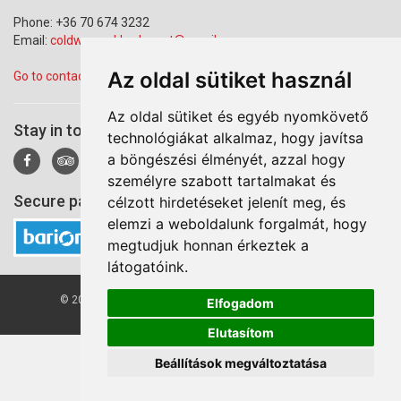
Phone: +36 70 674 3232
Email:
coldwarparkbudapest@gmail.com
Az oldal sütiket használ
Go to contact page
Az oldal sütiket és egyéb nyomkövető
Stay in touch!
technológiákat alkalmaz, hogy javítsa
a böngészési élményét, azzal hogy
személyre szabott tartalmakat és
Secure payment via Barion
célzott hirdetéseket jelenít meg, és
elemzi a weboldalunk forgalmát, hogy
megtudjuk honnan érkeztek a
látogatóink.
© 2026 Cold War Park. All right reserved by Erwa Gun Ltd.
Elfogadom
Elutasítom
Beállítások megváltoztatása